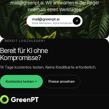
mail@greenpt.ai. Wir antworten in der Regel
innerhalb eines Werktages.
mail@greenpt.ai
(opens in a new tab)
Echte Menschen, echte Antworten
↳ BEREIT LOSZULEGEN?
Bereit für KI ohne
Kompromisse?
14 Tage kostenlos testen. Keine Kreditkarte erforderlich.
Kostenlos testen
Preise ansehen