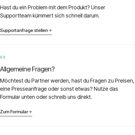
Models
Hast du ein Problem mit dem Produkt? Unser
Supportteam kümmert sich schnell darum.
GreenPT Code
Supportanfrage stellen
Document OCR
Speech-to-Text
02
Allgemeine Fragen?
Websearch
Möchtest du Partner werden, hast du Fragen zu Preisen,
Für Unternehmen
eine Presseanfrage oder sonst etwas? Nutze das
Formular unten oder schreib uns direkt.
Nachhaltigkeit
Zum Formular
Datenschutz