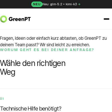
Skip to content
NEU
Neu: glm-5.2 + kimi-k3
GREENPT CONTACT
Schreib uns
LÖSUNGEN
Fragen, Ideen oder einfach kurz abtasten, ob GreenPT zu
Chat
deinem Team passt? Wir sind leicht zu erreichen.
WORUM GEHT ES BEI DEINER ANFRAGE?
Apps
Wähle den richtigen
Weg
Frida
Honey
01
API
Technische Hilfe benötigt?