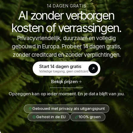
14 DAGEN GRATIS
AI zonder verborgen
kosten of verrassingen.
Privacyvriendelijk, duurzaam en volledig
gebouwd in Europa. Probeer 14 dagen gratis,
zonder creditcard en zonder verplichtingen.
Start 14 dagen gratis
(opens in a new tab)
Volledige toegang, geen creditcard
Bekijk prijzen
Opzeggen kan op ieder moment. En je data blijft van jou.
Gebouwd met privacy als uitgangspunt
Gehost in de EU
100% groen