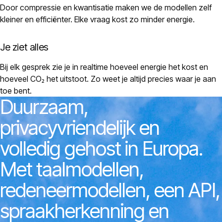
Door compressie en kwantisatie maken we de modellen zelf
kleiner en efficiënter. Elke vraag kost zo minder energie.
Je ziet alles
Bij elk gesprek zie je in realtime hoeveel energie het kost en
hoeveel CO₂ het uitstoot. Zo weet je altijd precies waar je aan
toe bent.
Duurzaam,
privacyvriendelijk
en
volledig
gehost
in
Europa.
Met
taalmodellen,
redeneermodellen,
een
API,
spraakherkenning
en