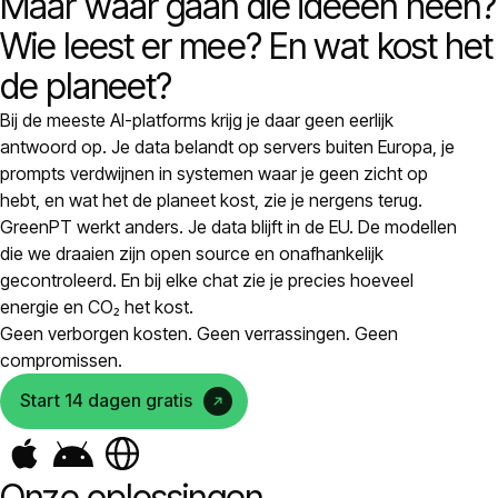
Maar waar gaan die ideeën heen?
Prijzen
Wie leest er mee? En wat kost het
de planeet?
Over ons
Bij de meeste AI-platforms krijg je daar geen eerlijk
antwoord op. Je data belandt op servers buiten Europa, je
Inloggen
prompts verdwijnen in systemen waar je geen zicht op
hebt, en wat het de planeet kost, zie je nergens terug.
GreenPT werkt anders. Je data blijft in de EU. De modellen
die we draaien zijn open source en onafhankelijk
gecontroleerd. En bij elke chat zie je precies hoeveel
energie en CO₂ het kost.
NL
Geen verborgen kosten. Geen verrassingen. Geen
compromissen.
Start 14 dagen gratis
Onze oplossingen