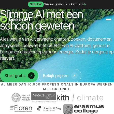
Skip to content
NIEUW
Nieuw: glm-5.2 + kimi-k3
Slimme AI met een
schoon geweten
OPLOSSINGEN
Alles wat je van AI verwacht: chatten, zoeken, documenten
Chat
analyseren, bouwen met de API. Eén AI-platform, gehost in
Europa en draaiend op groene energie. Zodat je nergens op
Apps
inlevert.
Frida
Start gratis
Bekijk prijzen
(opens in a new tab)
AL MEER DAN 10.000 PROFESSIONALS IN EUROPA WERKEN
Honey
MET GREENPT.
API