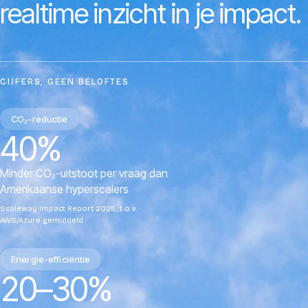
realtime
inzicht
in
je
impact.
CIJFERS, GEEN BELOFTES
CO₂-reductie
40%
Minder CO₂-uitstoot per vraag dan
Amerikaanse hyperscalers
Scaleway Impact Report 2025, t.o.v.
AWS/Azure gemiddeld
Energie-efficiëntie
20–30%