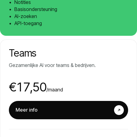
Notities
Basisondersteuning
AI-zoeken
API-toegang
Teams
Gezamenlijke AI voor teams & bedrijven.
€17,50
/maand
Meer info