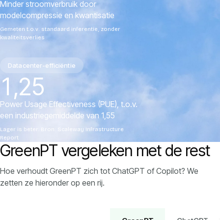
Minder stroomverbruik door
modelcompressie en kwantisatie
Gemeten t.o.v. standaard inferentie, zonder
kwaliteitsverlies
Datacenter-efficiëntie
1,25
Power Usage Effectiveness (PUE), t.o.v.
een industriegemiddelde van 1,55
Lager is beter. Bron: Scaleway Infrastructure
Report
GreenPT vergeleken met de rest
Hoe verhoudt GreenPT zich tot ChatGPT of Copilot? We
zetten ze hieronder op een rij.