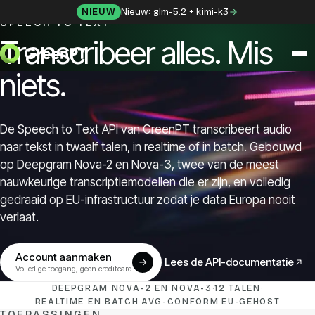
Skip to content
NIEUW
Nieuw: glm-5.2 + kimi-k3
SPEECH TO TEXT
Transcribeer alles. Mis
niets.
OPLOSSINGEN
Chat
De Speech to Text API van GreenPT transcribeert audio
naar tekst in twaalf talen, in realtime of in batch. Gebouwd
Apps
op Deepgram Nova-2 en Nova-3, twee van de meest
nauwkeurige transcriptiemodellen die er zijn, en volledig
gedraaid op EU-infrastructuur zodat je data Europa nooit
Frida
verlaat.
Honey
Account aanmaken
Lees de API-documentatie
(opens in a new tab)
(opens in a new tab)
Volledige toegang, geen creditcard
API
DEEPGRAM NOVA-2 EN NOVA-3
·
12 TALEN
·
REALTIME EN BATCH
·
AVG-CONFORM
·
EU-GEHOST
TOEPASSINGEN