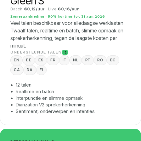
Green S
Batch
€0,12/uur
· Live
€0,16/uur
Zomeraanbieding · 50% korting tot 31 aug 2026
Veel talen beschikbaar voor alledaagse werklasten.
Twaalf talen, realtime en batch, slimme opmaak en
sprekerherkenning, tegen de laagste kosten per
minuut.
ONDERSTEUNDE TALEN
12
EN
DE
ES
FR
IT
NL
PT
RO
BG
CA
DA
FI
12 talen
Realtime en batch
Interpunctie en slimme opmaak
Diarization V2 sprekerherkenning
Sentiment, onderwerpen en intenties