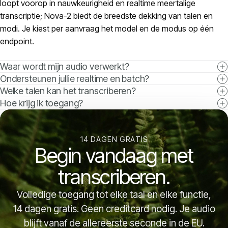
loopt voorop in nauwkeurigheid en realtime meertalige
transcriptie; Nova-2 biedt de breedste dekking van talen en
modi. Je kiest per aanvraag het model en de modus op één
endpoint.
Waar wordt mijn audio verwerkt?
Ondersteunen jullie realtime en batch?
Welke talen kan het transcriberen?
Hoe krijg ik toegang?
14 DAGEN GRATIS
Begin vandaag met
transcriberen.
Volledige toegang tot elke taal en elke functie,
14 dagen gratis. Geen creditcard nodig. Je audio
blijft vanaf de allereerste seconde in de EU.