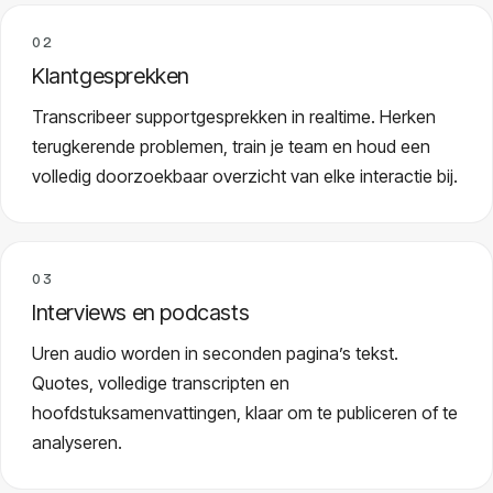
Prijzen
02
Klantgesprekken
Over ons
Transcribeer supportgesprekken in realtime. Herken
terugkerende problemen, train je team en houd een
Inloggen
volledig doorzoekbaar overzicht van elke interactie bij.
03
NL
Interviews en podcasts
Uren audio worden in seconden pagina’s tekst.
Quotes, volledige transcripten en
hoofdstuksamenvattingen, klaar om te publiceren of te
analyseren.