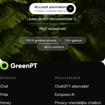
Account aanmaken
(opens in a new tab)
14 dagen, volledige toegang
Lees de API-documentatie
Altijd opzegbaar.
100% groene stroom
EU-gehost
AVG-conform
PRODUCT
OPLOSSINGEN
Chat
ChatGPT-alternatief
Frida
Europese AI
Honey
Privacy-vriendelijke chatbot