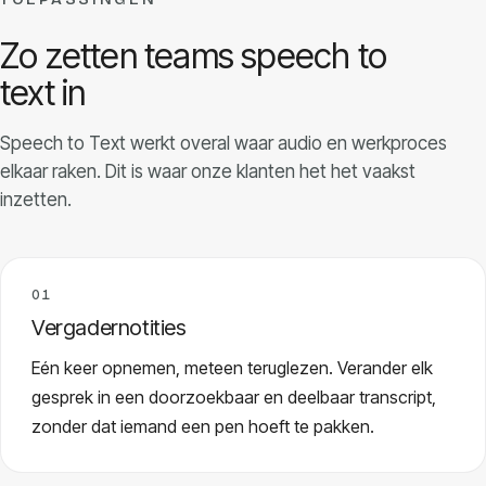
Models
Zo zetten teams speech to
GreenPT Code
text in
Document OCR
Speech to Text werkt overal waar audio en werkproces
elkaar raken. Dit is waar onze klanten het het vaakst
Speech-to-Text
inzetten.
Websearch
01
Voor bedrijven
Vergadernotities
Eén keer opnemen, meteen teruglezen. Verander elk
Duurzaamheid
gesprek in een doorzoekbaar en deelbaar transcript,
zonder dat iemand een pen hoeft te pakken.
Privacy