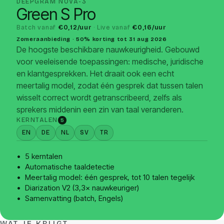
DEEPGRAM NOVA-3
Green S Pro
Batch vanaf
€0,12/uur
· Live vanaf
€0,16/uur
Zomeraanbieding · 50% korting tot 31 aug 2026
De hoogste beschikbare nauwkeurigheid. Gebouwd
voor veeleisende toepassingen: medische, juridische
en klantgesprekken. Het draait ook een echt
meertalig model, zodat één gesprek dat tussen talen
wisselt correct wordt getranscribeerd, zelfs als
sprekers middenin een zin van taal veranderen.
KERNTALEN
5
EN
DE
NL
SV
TR
5 kerntalen
Automatische taaldetectie
Meertalig model: één gesprek, tot 10 talen tegelijk
Diarization V2 (3,3× nauwkeuriger)
Samenvatting (batch, Engels)
WAT JE KRIJGT