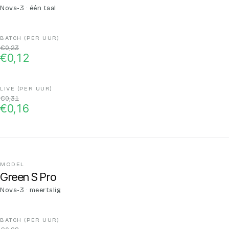
Nova-3 · één taal
€0,23
€0,12
€0,31
€0,16
Green S Pro
Nova-3 · meertalig