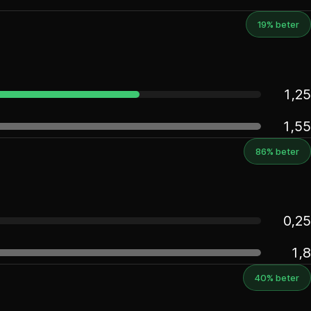
19% beter
1,25
1,55
86% beter
0,25
1,8
40% beter