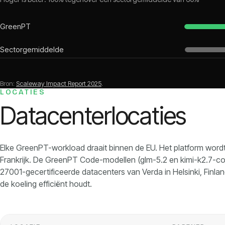
GreenPT
Sectorgemiddelde
Bron:
Scaleway Impact Report 2025
.
LOCATIES
Datacenterlocaties
Elke GreenPT-workload draait binnen de EU. Het platform wordt
Frankrijk. De GreenPT Code-modellen (glm-5.2 en kimi-k2.7-co
27001-gecertificeerde datacenters van Verda in Helsinki, Finla
de koeling efficiënt houdt.