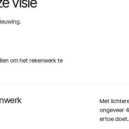
e visie
ieuwing.
llen om het rekenwerk te
enwerk
Met lichte
ongeveer 40
ertoe doet.