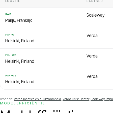
LOCATIE
PARTNER
PAR
Scaleway
Parijs, Frankrijk
FIN-01
Verda
Helsinki, Finland
FIN-02
Verda
Helsinki, Finland
FIN-03
Verda
Helsinki, Finland
Bronnen:
Verda locaties en duurzaamheid
,
Verda Trust Center
,
Scaleway Impac
MODELEFFICIËNTIE