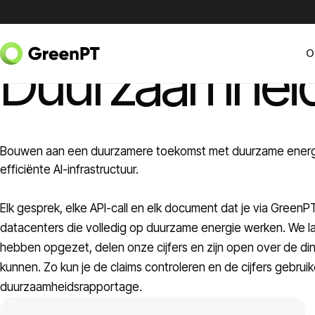
Skip to content
GREENPT DUURZAAMHEID
O
Duurzaamhei
Bouwen aan een duurzamere toekomst met duurzame energ
efficiënte AI-infrastructuur.
Elk gesprek, elke API-call en elk document dat je via GreenPT
datacenters die volledig op duurzame energie werken. We la
hebben opgezet, delen onze cijfers en zijn open over de di
kunnen. Zo kun je de claims controleren en de cijfers gebrui
duurzaamheidsrapportage.