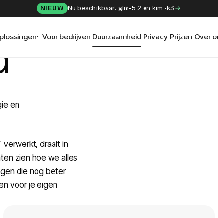
NIEUW
Nu beschikbaar: glm-5.2 en kimi-k3
plossingen
Voor bedrijven
Duurzaamheid
Privacy
Prijzen
Over o
d
ie en
 verwerkt, draait in
ten zien hoe we alles
ngen die nog beter
ken voor je eigen