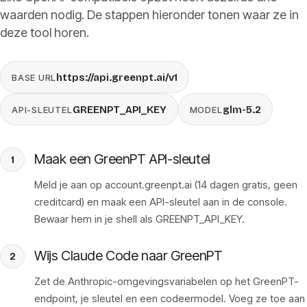
waarden nodig. De stappen hieronder tonen waar ze in
Prijzen
deze tool horen.
Over ons
https://api.greenpt.ai/v1
BASE URL
Inloggen
GREENPT_API_KEY
glm-5.2
API-SLEUTEL
MODEL
Maak een GreenPT API-sleutel
1
Meld je aan op account.greenpt.ai (14 dagen gratis, geen
NL
creditcard) en maak een API-sleutel aan in de console.
Bewaar hem in je shell als GREENPT_API_KEY.
Wijs Claude Code naar GreenPT
2
Zet de Anthropic-omgevingsvariabelen op het GreenPT-
endpoint, je sleutel en een codeermodel. Voeg ze toe aan