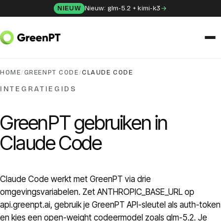
Skip to content
NIEUW
Nieuw: glm-5.2 + kimi-k3
OPLOSSINGEN
HOME
/
GREENPT CODE
/
CLAUDE CODE
Chat
INTEGRATIEGIDS
Apps
GreenPT gebruiken in
Claude Code
Frida
Honey
Claude Code werkt met GreenPT via drie
omgevingsvariabelen. Zet ANTHROPIC_BASE_URL op
API
api.greenpt.ai, gebruik je GreenPT API-sleutel als auth-token
en kies een open-weight codeermodel zoals glm-5.2. Je