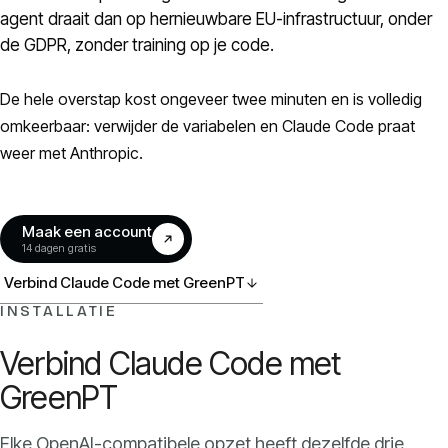
Models
agent draait dan op hernieuwbare EU-infrastructuur, onder
de GDPR, zonder training op je code.
GreenPT Code
De hele overstap kost ongeveer twee minuten en is volledig
Document OCR
omkeerbaar: verwijder de variabelen en Claude Code praat
weer met Anthropic.
Speech-to-Text
Maak een account
Websearch
14 dagen gratis
Verbind Claude Code met GreenPT
Voor bedrijven
INSTALLATIE
Verbind Claude Code met
Duurzaamheid
GreenPT
Privacy
Elke OpenAI-compatibele opzet heeft dezelfde drie